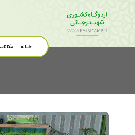
خـانه
امکانات