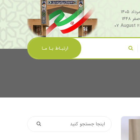
07 August 2
ارتبـاط بـا مـا