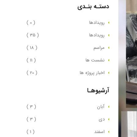
دستـه بنـدی
رویدادها
( 0 )
رویدادها
( 35 )
مراسم
( 18 )
نشست ها
( 11 )
اخبار پروژه ها
( 20 )
آرشیوهـا
آبان
( 3 )
دي
( 3 )
اسفند
( 1 )