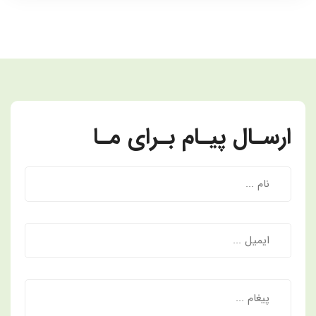
ارسـال پیـام بـرای مـا