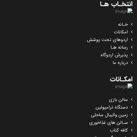
انتخـاب هـا
خـانه
امکانات
اردوهای تحت پوشش
رسانه هـا
پذیرش اردوگاه
درباره ما
امکـانات
سالن بازی
دستگاه ترامپولین
زمین والیبال ساحلی
سـالن های غذاخوری
کافه کتاب