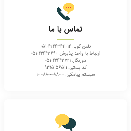
تماس با ما
تلفن گویا:
051-42443411-14
ارتباط با واحد پذیرش:
051-42443690
دورنگار:
051-42443721
کد پستی:
9315156511
سیستم پیامکی:
10008800088000