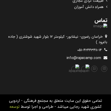
طبیعت گردی مجازی
همراهِ دانش آموزان
تماس
خراسان رضوی- نیشابور- کیلومتر 12 بلوار شهید شوشتری ( جاده
باغرود )
051-42443411-14
info@rajaicamp.com
تمامی حقوق این سایت متعلق به مجتمع فرهنگی - اردویی
کشوری شهید رجایی میباشد - طراحی و اجرا توسط
توسعه