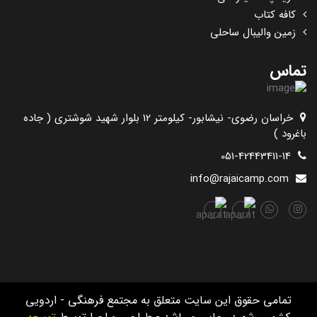
کافه کتاب
زمین والیبال ساحلی
تماس
خراسان رضوی- نیشابور- کیلومتر 12 بلوار شهید شوشتری ( جاده
باغرود )
051-42443411-14
info@rajaicamp.com
تمامی حقوق این سایت متعلق به مجتمع فرهنگی - اردویی