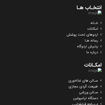
انتخـاب هـا
خـانه
امکانات
اردوهای تحت پوشش
رسانه هـا
پذیرش اردوگاه
درباره ما
امکـانات
سـالن های غذاخوری
طبیعت گردی مجازی
سـالن ورزشی
دستگاه ترامپولین
دریـاچه قـایقرانـی