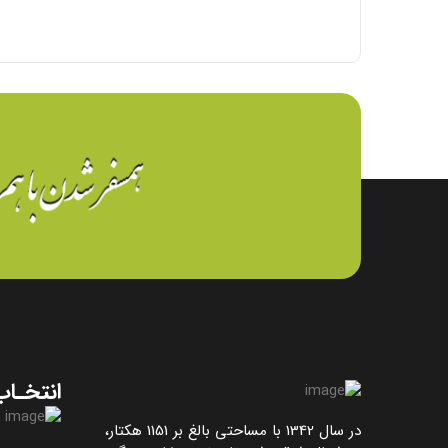
انتخـاب
در سال 1342 با مساحتی بالغ بر 1151 هکتار،