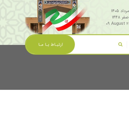
09 August 2
ارتبـاط بـا مـا