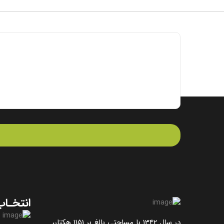
انتخـاب
در سال 1342 با مساحتی بالغ بر 1151 هکتار،