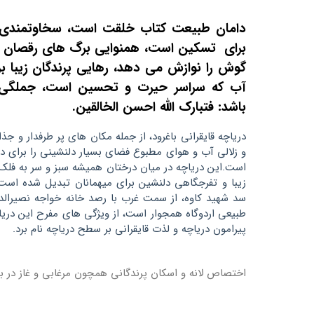
دامان طبیعت کتاب خلقت است، سخاوتمندی په
برای تسکین است، همنوایی برگ های رقصان در
گوش را نوازش می دهد، رهایی پرندگان زیبا بر 
آب که سراسر حیرت و تحسین است، جملگی
باشد: فتبارک الله احسن الخالقین.
دریاچه قایقرانی باغرود، از جمله مکان های پر طرفدار و
و زلالی آب و هوای مطبوع فضای بسیار دلنشینی را برای دا
است.این دریاچه در میان درختان همیشه سبز و سر به فلک 
زیبا و تفرجگاهی دلنشین برای میهمانان تبدیل شده است
سد شهید کاوه، از سمت غرب با رصد خانه خواجه نصیرال
طبیعی اردوگاه همجوار است، از ویژگی های مفرح این دریا
پیرامون دریاچه و لذت قایقرانی بر سطح دریاچه نام برد.
اختصاص لانه و اسکان پرندگانی همچون مرغابی و غاز در بخ