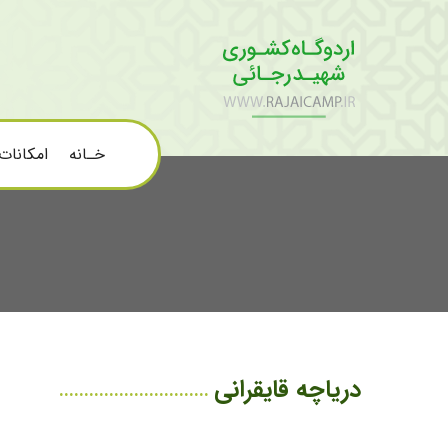
خـانه
امکانات
دریاچه قایقرانی
..............................