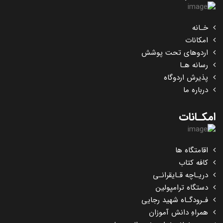
خـانه
امکانات
اردوهای تحت پوشش
رسانه هـا
پذیرش اردوگاه
درباره ما
امکـانات
اقامتگاه ها
کافه کتاب
دریـاچه قـایقرانـی
دستگاه ترامپولین
فـرودگـاه شهید رجایی
همراهِ دانش آموزان