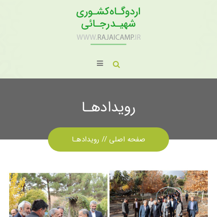
رویدادهـا
صفحه اصلی
رویدادهـا